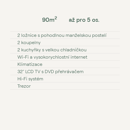
2
90
m
až pro 5 os.
2 ložnice s pohodlnou manželskou postelí
2 koupelny
2 kuchyňky s velkou chladničkou
Wi⁠⁠⁠⁠⁠⁠⁠⁠⁠-⁠⁠⁠⁠⁠⁠⁠⁠⁠Fi a vysokorychlostní internet
Klimatizace
32″ LCD TV s DVD přehrávačem
Hi⁠⁠⁠⁠-⁠⁠⁠⁠Fi systém
Trezor