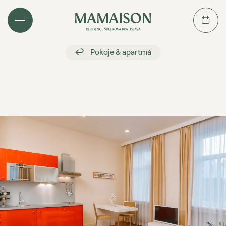
Zpět
Pokoje & apartmá