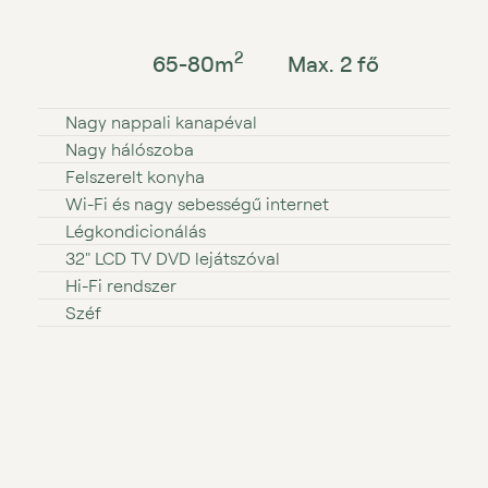
2
65-80
m
Max. 2 fő
Nagy nappali kanapéval
Nagy hálószoba
Felszerelt konyha
Wi⁠⁠⁠⁠⁠⁠⁠⁠⁠⁠-⁠⁠⁠⁠⁠⁠⁠⁠⁠⁠Fi és nagy sebességű internet
Légkondicionálás
32″ LCD TV DVD lejátszóval
Hi⁠⁠⁠⁠⁠-⁠⁠⁠⁠⁠Fi rendszer
Széf