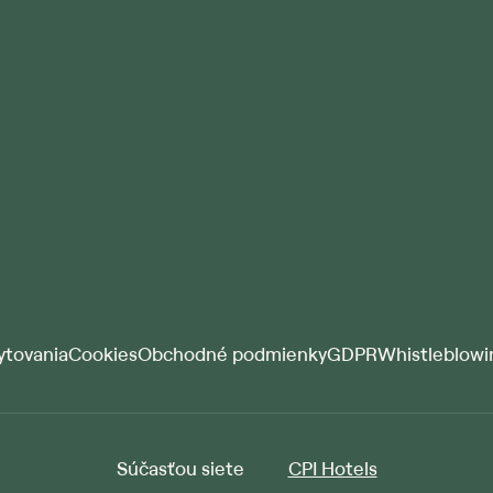
ytovania
Cookies
Obchodné podmienky
GDPR
Whistleblowi
Súčasťou siete
CPI Hotels