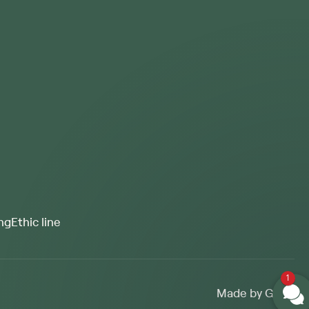
ng
Ethic line
1
Made by Giant