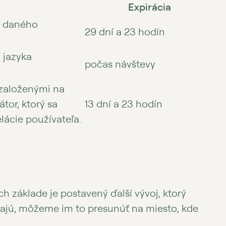
Expirácia
s daného
29 dní a 23 hodín
 jazyka
počas návštevy
 založenými na
tor, ktorý sa
13 dní a 23 hodín
ácie používateľa.
h základe je postavený ďalší vývoj, ktorý
adajú, môžeme im to presunúť na miesto, kde