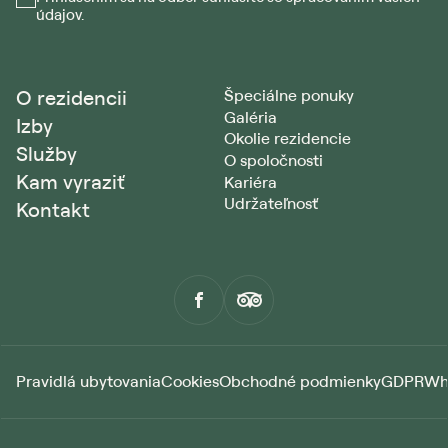
údajov.
O rezidencii
Špeciálne ponuky
Galéria
Izby
Okolie rezidencie
Služby
O spoločnosti
Kam vyraziť
Kariéra
Udržateľnosť
Kontakt
Pravidlá ubytovania
Cookies
Obchodné podmienky
GDPR
Wh