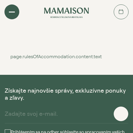
page.rulesOfAccommodation.content.text
Získajte najnovšie správy, exkluzívne ponuky
a zľavy.
Prihlásením sa na odber súhlasíte so spracovaním vašich